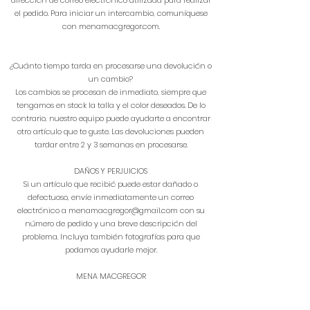
dirección de correo electrónico utilizada para realizar
el pedido. Para iniciar un intercambio, comuníquese
con menamacgregor.com.
¿Cuánto tiempo tarda en procesarse una devolución o
un cambio?
Los cambios se procesan de inmediato, siempre que
tengamos en stock la talla y el color deseados. De lo
contrario, nuestro equipo puede ayudarte a encontrar
otro artículo que te guste. Las devoluciones pueden
tardar entre 2 y 3 semanas en procesarse.
DAÑOS Y PERJUICIOS
Si un artículo que recibió puede estar dañado o
defectuoso, envíe inmediatamente un correo
electrónico a
menamacgregor@gmail.com
con su
número de pedido y una breve descripción del
problema. Incluya también fotografías para que
podamos ayudarle mejor.
MENA MACGREGOR