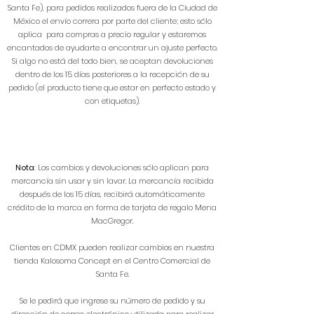
Santa Fe), para pedidos realizados fuera de la Ciudad de
México el envío correra por parte del cliente; esto sólo
aplica para compras a precio regular y estaremos
encantados de ayudarte a encontrar un ajuste perfecto.
Si algo no está del todo bien, se aceptan devoluciones
dentro de los 15 días posteriores a la recepción de su
pedido (el producto tiene que estar en perfecto estado y
con etiquetas).
Nota
: Los cambios y devoluciones sólo aplican para
mercancía sin usar y sin lavar. La mercancía recibida
después de los 15 días, recibirá automáticamente
crédito de la marca en forma de tarjeta de regalo Mena
MacGregor.
Clientes en CDMX pueden realizar cambios en nuestra
tienda Kalosoma Concept en el Centro Comercial de
Santa Fe.
Se le pedirá que ingrese su número de pedido y su