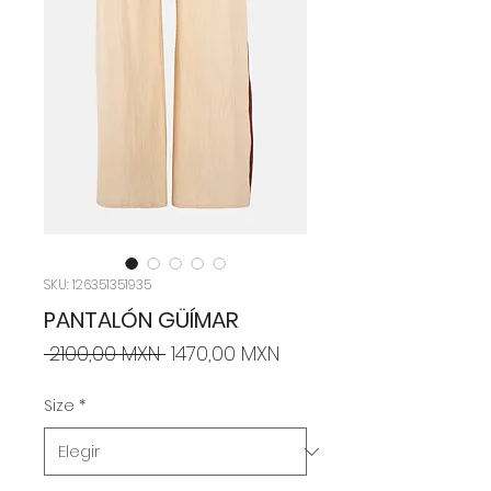
SKU: 126351351935
PANTALÓN GÜÍMAR
Precio
Precio
 2100,00 MXN 
1470,00 MXN
de
oferta
Size
*